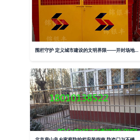
围栏守护 定义城市建设的文明界限——开封场地栏生产商拓展新乡建筑工地护栏网合作纪实
北京房山良乡家庭防护栏安装指南 防盗门与不锈钢防盗窗的选择与施工