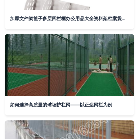
加厚文件架筐子多层四栏框办公用品大全资料架档案袋文件夹收纳盒置物盘篮学生用书架简易
如何选择高质量的球场护栏网——以正达网栏为例