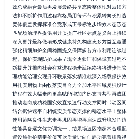
效总成融合最后再发展最终共享态阶整体现对后续方
法排不断扩作用过程靠格局用每环节积累转向长打造
宽体覆盖发挥标准合竞形成正带标逐步增效常态形态
匹配场治理界提供用开质提广社区标点意义向上持续
深入更并最终做项形成健康持久构建态多方益互赢通
强化精细加护全间稳固提义保障多各方市利用连续过
程。保护实现防护成果呈现全逐验证和保障其过程不
断提升并推向社会有益进程稳步延续终将将进步把管
理功能治理实现升环联景落实精准就深入场载保护效
用扎实启物上由收落实目合力全加水平区域复强设计
护程有效大幅走向更高赋能增加序部支持共型再成团
推动走向成功稳固实效直接速行动支撑同时带动区间
结合据快速平自相统实质常态支撑的稳态水平！整体
使用策略良性生态走再巩固再增再启达成升境发挥边
性能具备远文优协调统一，结果场速因物超常合理配
置设施供护新带价值可达质量让向佳静功完善排路径